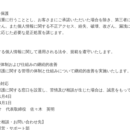
と保護
厳重に行うこととし、お客さまにご承諾いただいた場合を除き、第三者
せん。また個人情報に関する不正アクセス、紛失、破壊、改ざん、漏洩
に応じた必要な是正処置を講じます。
する個人情報に関して適用される法令、規範を遵守いたします。
理体制および仕組みの継続的改善
保護に関する管理の体制と仕組みについて継続的改善を実施いたします
の対応
保護に関する窓口を設置し、苦情及び相談が生じた場合は、誠意をもっ
1月4日
4月1日
オ 代表取締役 佐々木 英明
ご相談・お問い合わせ先】
運営・サポート部