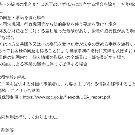
託先への提供の場合または以下のいずれかに該当する場合を除き、お客様
ん。
前の同意・承諾を得た場合
いて司法機関、行政機関等から法的義務を伴う要請を受けた場合
身体及び財産などに対する差し迫った危険があり、緊急の必要性がある場
難な場合
しくは地方公共団体又はその委託を受けた者が法令の定める事務を遂行す
あってお客様の同意を得ることにより当該事務の遂行に支障を及ぼすお
用目的の範囲内で、個人情報の取扱いの全部又は一部を委託する場合
他の自由による事業の継承に伴って提供する場合
の取得情報の移転
ビス等を提供する外国の事業者に、お客さまに関する情報を移転するこ
地域：アメリカ合衆国
報保護制度：
https://www.ppc.go.jp/files/pdf/USA_report.pdf
共同利用は行なっておりません。
、削除等