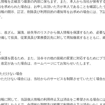
人情報を正確且つ最新の内容に保ちます。また、本人から当社が保有する
知を求められた場合は、お申し出頂いた方が本人であることを確認した
情報の開示、訂正、削除及び利用目的の通知等をお求めの場合には、下
す。
ス、改ざん、漏洩、紛失等のリスクから個人情報を保護するため、必要
整備して役員、従業員及び業務委託先に対して周知徹底するとともに、
定
の保護を図るため、また、法令その他の規範の変更に対応するためにプ
。改定があった場合は、ホームページにてお知らせいたします。
いただけない場合
いただけない場合には、当社からのサービスを制限させていただく場合
情報に関して、当該個人情報の利用停止又は消去をご希望される場合に
を確認したうえで、合理的な期間及び範囲で利用停止又は消去いたしま