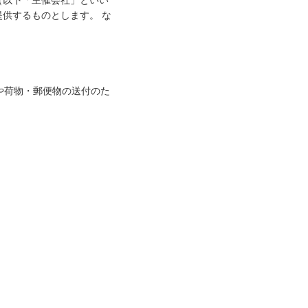
（以下「主催会社」といい
供するものとします。 な
や荷物・郵便物の送付のた