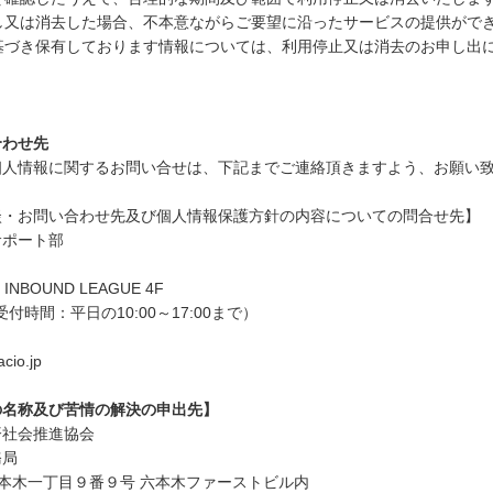
し又は消去した場合、不本意ながらご要望に沿ったサービスの提供がで
基づき保有しております情報については、利用停止又は消去のお申し出
合わせ先
個人情報に関するお問い合せは、下記までご連絡頂きますよう、お願い
談・お問い合わせ先及び個人情報保護方針の内容についての問合せ先】
サポート部
INBOUND LEAGUE 4F
（受付時間：平日の10:00～17:00まで）
cio.jp
の名称及び苦情の解決の申出先】
済社会推進協会
務局
港区六本木一丁目９番９号 六本木ファーストビル内