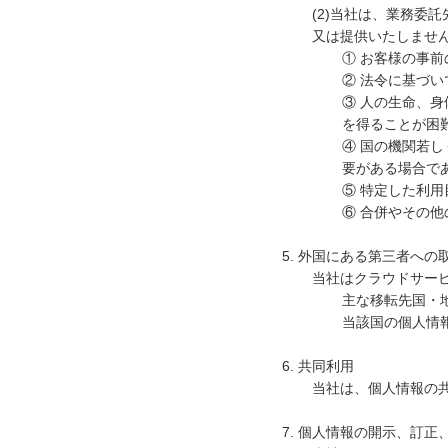
(2)当社は、業務委
又は提供いたしませ
① お客様の事
② 法令に基づ
③ 人の生命、
を得ることが困
④ 国の機関若
要がある場合で
⑤ 特定した利
⑥ 合併やその
5. 外国にある第三者へ
当社はクラウドサー
主な移転先国・
当該国の個人情
6. 共同利用
当社は、個人情報の
7. 個人情報の開示、訂正